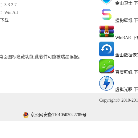
金山卫士
下
3.3.2.7
Win All
下载
搜狗壁纸
下
WinRAR
下
金山数据恢
以及桌面图标隐藏功能,此软件可能被瑞星误报。
百度壁纸
下
虚拟光驱
下
Copyright© 2010-2
京公网安备11010502022785号