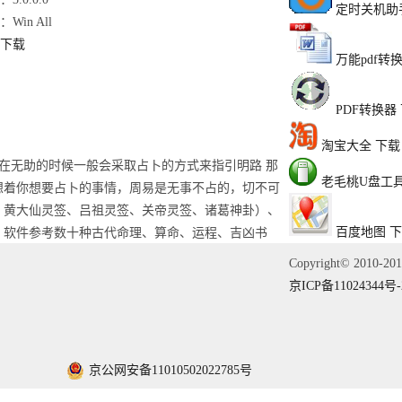
定时关机助
Win All
下载
万能pdf转
PDF转换器
淘宝大全
下载
在无助的时候一般会采取占卜的方式来指引明路 那
老毛桃U盘工
诚心想着你想要占卜的事情，周易是无事不占的，切不可
、黄大仙灵签、吕祖灵签、关帝灵签、诸葛神卦）、
百度地图
下
 软件参考数十种古代命理、算命、运程、吉凶书
Copyright© 2010-2
京ICP备11024344号-
京公网安备11010502022785号