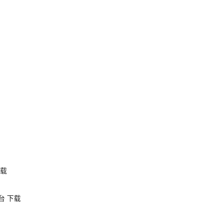
载
台
下载