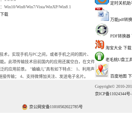
定时关机助
Win10/Win8/Win7/Vista/WinXP/Win8.1
下载
万能pdf转
PDF转换器
淘宝大全
下载
技术，实现手机与PC之间，或者手机之间的图片、
老毛桃U盘工
能。此项传输技术目前国内的应用还属空白，在文件
的应用前景。 “蛐蛐儿”具有如下特点： 1、利用声
百度地图
下
链接传输； 4、支持微博加关注、发送电子名片。
Copyright© 2010-2
京ICP备11024344号-
京公网安备11010502022785号