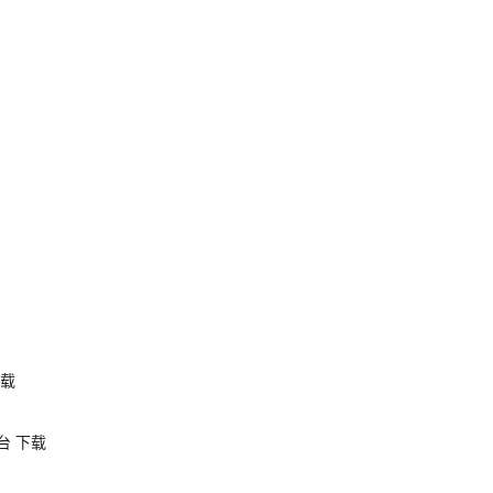
载
台
下载