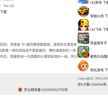
QQ游戏
下
Win All
下载
穿越火线
下
QQ飞车
下
侠盗猎车手
别，本版是 3D 版的搞怪碰碰球。游戏的主角是各
和表情一样的球连成不管是直的、横的或是斜的一条
空位，但是移动一次周围的小球就会增长一些。所以
植物大战僵
快玩游戏
下
Copyright© 2010-2
京ICP备11024344号-
京公网安备11010502022785号