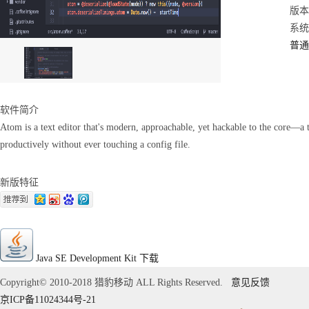
版本：
系统：
普通
软件简介
Atom is a text editor that's modern, approachable, yet hackable to the core—a 
productively without ever touching a config file.
新版特征
Java SE Development Kit
下载
Copyright© 2010-2018 猎豹移动 ALL Rights Reserved.
意见反馈
京ICP备11024344号-21