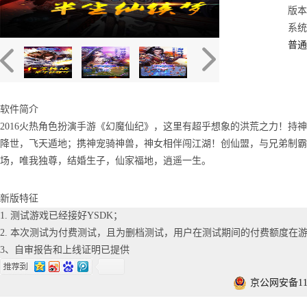
版本
系统：
普通
软件简介
2016火热角色扮演手游《幻魔仙纪》，这里有超乎想象的洪荒之力！持
降世，飞天遁地；携神宠骑神兽，神女相伴闯江湖！创仙盟，与兄弟制霸
场，唯我独尊，结婚生子，仙家福地，逍遥一生。
新版特征
1. 测试游戏已经接好YSDK；
2. 本次测试为付费测试，且为删档测试，用户在测试期间的付费额度在游
3、自审报告和上线证明已提供
京公网安备1101