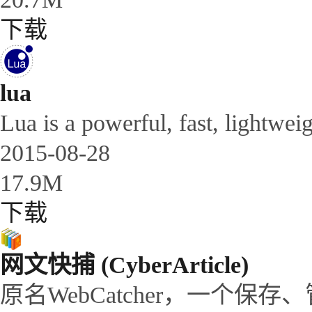
下载
lua
Lua is a powerful, fast, lightwei
2015-08-28
17.9M
下载
网文快捕 (CyberArticle)
原名WebCatcher，一个