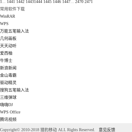
1
...
1441
1442
1443
1444
1445
1446
1447
...
2470
2471
常用软件下载
WinRAR
WPS
万能五笔输入法
几何画板
天天动听
爱西柚
牛博士
新浪新闻
金山毒霸
驱动精灵
搜狗五笔输入法
三维弹球
嗨嗨DJ
WPS Office
腾讯视频
Copyright© 2010-2018 猎豹移动 ALL Rights Reserved.
意见反馈