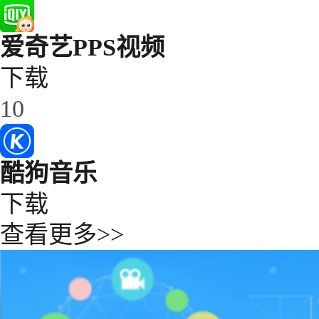
爱奇艺PPS视频
下载
10
酷狗音乐
下载
查看更多>>