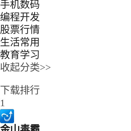
手机数码
编程开发
股票行情
生活常用
教育学习
收起分类>>
下载排行
1
金山毒霸