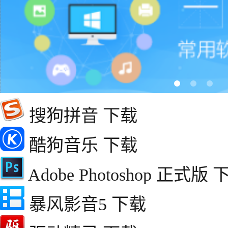
搜狗拼音
下载
酷狗音乐
下载
Adobe Photoshop 正式版
暴风影音5
下载