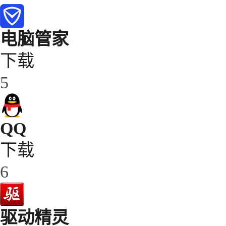
电脑管家
下载
5
QQ
下载
6
驱动精灵