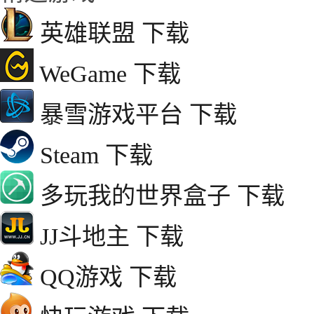
英雄联盟
下载
WeGame
下载
暴雪游戏平台
下载
Steam
下载
多玩我的世界盒子
下载
JJ斗地主
下载
QQ游戏
下载